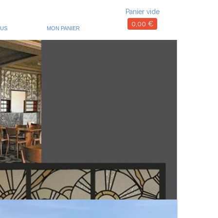
Panier vide
0,00
€
OUS
MON PANIER