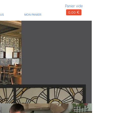
Panier vide
0,00
€
OUS
MON PANIER